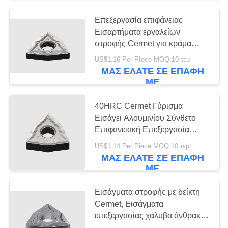
Επεξεργασία επιφάνειας
55
Εισαρτήματα εργαλείων
Στερεά τέμνοντα
στροφής Cermet για κράμα
αλουμινίου WNMG0804
US$1.16 Per PIece MOQ:10 τεμ
εργαλεία
ΜΑΣ ΕΛΆΤΕ ΣΕ ΕΠΑΦΉ
ΜΕ
40HRC Cermet Γύρισμα
Εισάγει Αλουμινίου Σύνθετο
Επιφανειακή Επεξεργασία
5
WNMG0804
US$1.14 Per Piece MOQ:10 τεμ
Τροχοί άλεσης
ΜΑΣ ΕΛΆΤΕ ΣΕ ΕΠΑΦΉ
ΜΕ
διαμαντιών
Εισάγματα στροφής με δείκτη
Cermet, Εισάγματα
επεξεργασίας χάλυβα άνθρακα
WNMG0804