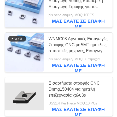
SITEMAP
Εισαγωγή Boring, Εσωτερική
Εισαγωγή Στροφής για το
Κόψιμο Χάλυβα Καρβονίου,
pls send enquiry MOQ:10PCS
ΠΟΛΙΤΙΚΉ
17
Χαμηλού Λύξης Χάλυβα,
ΜΑΣ ΕΛΆΤΕ ΣΕ ΕΠΑΦΉ
Χαμηλή Τροφή, Θετική
ΑΠΟΡΡΉΤΟΥ
ΜΕ
Ένθετα ρουλεμάν
Εισαγωγή, CCGT09T304R-1U
κεραμομετάλλων
WNMG08 Αρνητικές Εισαγωγές
Στροφής CNC με 5MT ημιτελείς
σπαστικές μηχανές, Εισαγωγή
Στροφής Cermet
pls send enquiry MOQ:50 τεμάχια
ΜΑΣ ΕΛΆΤΕ ΣΕ ΕΠΑΦΉ
ΜΕ
9
Ένθετα τρυπανιών
Εισαρτήματα στροφής CNC
Dnmg150404 για ημιτελή
του U
επεξεργασία χάλυβα
US$1.4 Per Piece MOQ:10 PCs
ΜΑΣ ΕΛΆΤΕ ΣΕ ΕΠΑΦΉ
ΜΕ