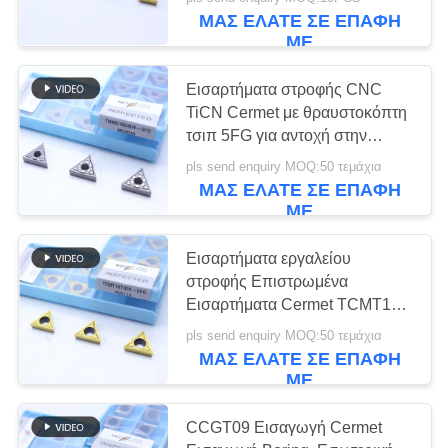
ΕΡΓΟΣΤΑΣΊΟΥ
DCMT11T302, Χρυσό χρώμα
ΜΑΣ ΕΛΆΤΕ ΣΕ ΕΠΑΦΉ
ΜΕ
ΚΑΤΑΛΌΓΟΙ
30
Εισαρτήματα στροφής CNC
TiCN Cermet με θραυστοκόπτη
ΕΠΙΚΟΙΝΩΝΉΣΤΕ
τσιπ 5FG για αντοχή στην
CNC ένθετα άλεσης
φθορά στη μηχανική
ΜΑΖΊ
pls send enquiry MOQ:50 τεμάχια
ΜΑΣ ΕΛΆΤΕ ΣΕ ΕΠΑΦΉ
ΜΑΣ
ΜΕ
ΕΙΔΉΣΕΙΣ
Εισαρτήματα εργαλείου
στροφής Επιστρωμένα
30
Εισαρτήματα Cermet TCMT11-
ΖΗΤΉΣΤΕ
5FG TCMT16-5FG
CNC που
pls send enquiry MOQ:50 τεμάχια
Εισαρτήματα στροφής Cermet
ΜΙΑ
ΜΑΣ ΕΛΆΤΕ ΣΕ ΕΠΑΦΉ
αυλακώνει τα ένθετα
ΜΕ
ΠΡΟΣΦΟΡΆ
CCGT09 Εισαγωγή Cermet