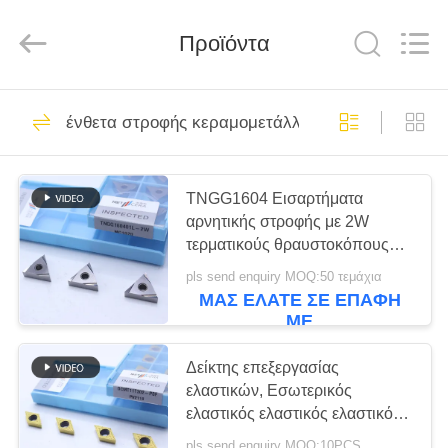
Chengdu
Metcera
Advanced
Materials
Προϊόντα
Co.,ltd.
All
Rights
Reserved.
ΣΠΊΤΙ
272
ένθετα στροφής κεραμομετάλλων
ένθετα στροφής
ΠΡΟΪΌΝΤΑ
κεραμομετάλλων
TNGG1604 Εισαρτήματα
αρνητικής στροφής με 2W
ΒΊΝΤΕΟ
τερματικούς θραυστοκόπους
και βαθμό MC1020/PV1120
pls send enquiry MOQ:50 τεμάχια
ΣΧΕΤΙΚΆ
ΜΑΣ ΕΛΆΤΕ ΣΕ ΕΠΑΦΉ
166
ΜΕ
ΜΕ
Ένθετα στροφής
ΕΜΆΣ
Δείκτης επεξεργασίας
ελαστικών, Εσωτερικός
καρβιδίου
ελαστικός ελαστικός ελαστικός
ΕΠΙΣΚΕΨΉ
ελαστικός ελαστικός ελαστικός
pls send enquiry MOQ:10PCS