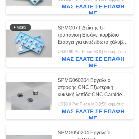
ΕΡΓΟΣΤΑΣΊΟΥ
SPMG090408
ΜΑΣ ΕΛΆΤΕ ΣΕ ΕΠΑΦΉ
ΜΕ
ΚΑΤΑΛΌΓΟΙ
30
SPMG07T Δείκτης U-
τρυπάνιση Εισάγει καρβίδιο
ΕΠΙΚΟΙΝΩΝΉΣΤΕ
Εισάγει για ανοξείδωτο χάλυβα
CNC ένθετα άλεσης
Μέρη χάλυβα Υλικά CNC
ΜΑΖΊ
US$0.99 Per Piece MOQ:50 κομμάτια
Δείκτης Εισάγει
ΜΑΣ ΕΛΆΤΕ ΣΕ ΕΠΑΦΉ
ΜΑΣ
ΜΕ
ΕΙΔΉΣΕΙΣ
SPMG060204 Εργαλείο
στροφής CNC Εξωτερική
30
κυκλική λεπίδα CNC Carbide
ΖΗΤΉΣΤΕ
Στροφή Εισάγει U τρυπάνι
CNC που
US$0.9 Per Piece MOQ:50 κομμάτια
Εισάγει SPMG06
ΜΙΑ
ΜΑΣ ΕΛΆΤΕ ΣΕ ΕΠΑΦΉ
αυλακώνει τα ένθετα
ΜΕ
ΠΡΟΣΦΟΡΆ
SPMG050204 Εργαλείο