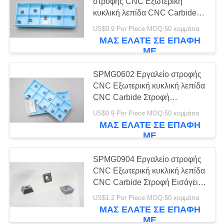
SITEMAP
στροφής CNC Εξωτερική
κυκλική λεπίδα CNC Carbide
Στροφή Εισαγωγές U Drill Insert
US$0.9 Per Piece MOQ:50 κομμάτια
ΠΟΛΙΤΙΚΉ
17
SPMG05
ΜΑΣ ΕΛΆΤΕ ΣΕ ΕΠΑΦΉ
ΑΠΟΡΡΉΤΟΥ
ΜΕ
Ένθετα ρουλεμάν
κεραμομετάλλων
SPMG0602 Εργαλείο στροφής
CNC Εξωτερική κυκλική λεπίδα
CNC Carbide Στροφή
Εισαγωγές U Drill Insert
US$0.9 Per Piece MOQ:50 κομμάτια
SPMG06
ΜΑΣ ΕΛΆΤΕ ΣΕ ΕΠΑΦΉ
ΜΕ
9
Ένθετα τρυπανιών
SPMG0904 Εργαλείο στροφής
CNC Εξωτερική κυκλική λεπίδα
του U
CNC Carbide Στροφή Εισάγει U
τρυπάνι Εισάγει SPMG090408
US$1.2 Per Piece MOQ:50 κομμάτια
ΜΑΣ ΕΛΆΤΕ ΣΕ ΕΠΑΦΉ
ΜΕ