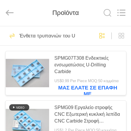
Chengdu
Metcera
Advanced
Materials
Προϊόντα
Co.,ltd.
All
Rights
Reserved.
ΣΠΊΤΙ
272
Ένθετα τρυπανιών του U
ένθετα στροφής
ΠΡΟΪΌΝΤΑ
κεραμομετάλλων
SPMG07T308 Ενδεικτικές
ενσωματώσεις U-Drilling
ΒΊΝΤΕΟ
Carbide
US$0.99 Per Piece MOQ:50 κομμάτια
ΣΧΕΤΙΚΆ
ΜΑΣ ΕΛΆΤΕ ΣΕ ΕΠΑΦΉ
166
ΜΕ
ΜΕ
Ένθετα στροφής
ΕΜΆΣ
SPMG09 Εργαλείο στροφής
CNC Εξωτερική κυκλική λεπίδα
καρβιδίου
CNC Carbide Στροφή
ΕΠΙΣΚΕΨΉ
Εισαγωγές U Drill Insert
US$1.2 Per Piece MOQ:50 κομμάτια