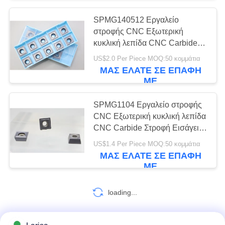
SPMG140512 Εργαλείο
55
στροφής CNC Εξωτερική
Στερεά τέμνοντα
κυκλική λεπίδα CNC Carbide
Στροφή Εισαγωγές U Drill Insert
US$2.0 Per Piece MOQ:50 κομμάτια
εργαλεία
SPMG1405
ΜΑΣ ΕΛΆΤΕ ΣΕ ΕΠΑΦΉ
ΜΕ
SPMG1104 Εργαλείο στροφής
CNC Εξωτερική κυκλική λεπίδα
CNC Carbide Στροφή Εισάγει U
5
τρυπάνι Εισάγει SPMG110408
US$1.4 Per Piece MOQ:50 κομμάτια
Τροχοί άλεσης
ΜΑΣ ΕΛΆΤΕ ΣΕ ΕΠΑΦΉ
ΜΕ
διαμαντιών
loading...