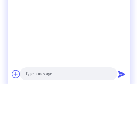
Photo
Video Call
Audio Call