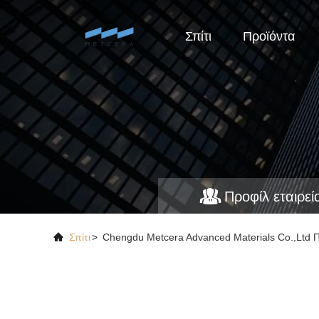
Σπίτι
Προϊόντα
Προφίλ εταιρεί
Σπίτι
>
Chengdu Metcera Advanced Materials Co.,ltd Π