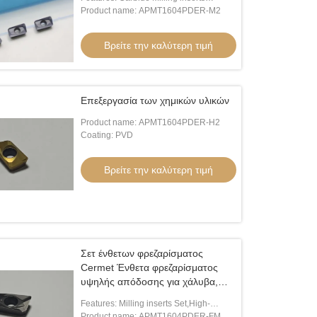
Set,High-Performance Milling inserts for
Product name: APMT1604PDER-M2
Stainless Steel,Hard Alloy Steel
Βρείτε την καλύτερη τιμή
Επεξεργασία των χημικών υλικών
Product name: APMT1604PDER-H2
Coating: PVD
Βρείτε την καλύτερη τιμή
Σετ ένθετων φρεζαρίσματος
Cermet Ένθετα φρεζαρίσματος
υψηλής απόδοσης για χάλυβα,
χάλυβα κράματος
Features: Milling inserts Set,High-
APMT1604PDER-FM
Performance Milling inserts for
Product name: APMT1604PDER-FM