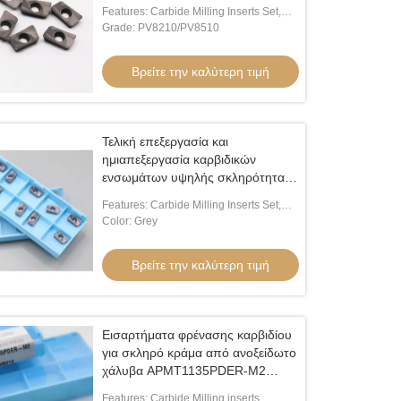
εξαιρετική ανθεκτικότητα
Features: Carbide Milling Inserts Set,
High-Performance Milling Inserts For
Grade: PV8210/PV8510
Stainless Steel, Hard Alloy Steel
Βρείτε την καλύτερη τιμή
Τελική επεξεργασία και
ημιαπεξεργασία καρβιδικών
ενσωμάτων υψηλής σκληρότητας
HV4200 και κλάσης
Features: Carbide Milling Inserts Set,
PV8210/PV8510
High-Performance Milling Inserts For
Color: Grey
Stainless Steel, Hard Alloy Steel
Βρείτε την καλύτερη τιμή
Εισαρτήματα φρένασης καρβιδίου
για σκληρό κράμα από ανοξείδωτο
χάλυβα APMT1135PDER-M2
APMT1604PDER-M2
Features: Carbide Milling inserts