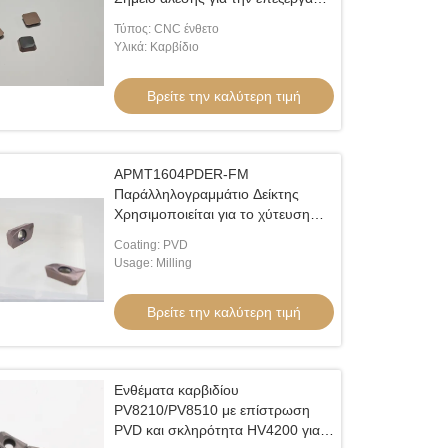
σκληρού κραματοποιημένου
Τύπος: CNC ένθετο
χάλυβα, ανοξείδωτου χάλυβα
Υλικά: Καρβίδιο
Βρείτε την καλύτερη τιμή
APMT1604PDER-FM
Παράλληλογραμμάτιο Δείκτης
Χρησιμοποιείται για το χύτευση
καρβιδίων Εισάγει Χρησιμοποιείται
Coating: PVD
για το χύτευση καρβιδίων Κόπτης
Usage: Milling
Χρησιμοποιείται για το χύτευση
καρβιδίων Εισάγει Χρησιμοποιείται
Βρείτε την καλύτερη τιμή
για το χύτευση CNC
Ενθέματα καρβιδίου
PV8210/PV8510 με επίστρωση
PVD και σκληρότητα HV4200 για