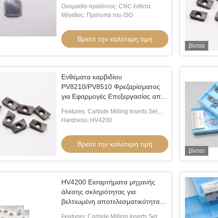
Ονομασία προϊόντος: CNC ένθετα
άλεσης
Μέγεθος: Πρότυπα του ISO
Βρείτε την καλύτερη τιμή
βίντεο
Ενθέματα καρβιδίου
PV8210/PV8510 Φρεζαρίσματος
για Εφαρμογές Επεξεργασίας από
Ανοξείδωτο Χάλυβα
Features: Carbide Milling Inserts Set,
High-Performance Milling Inserts For
Hardness: HV4200
Stainless Steel, Hard Alloy Steel
Βρείτε την καλύτερη τιμή
βίντεο
HV4200 Εισαρτήματα μηχανής
άλεσης σκληρότητας για
βελτιωμένη αποτελεσματικότητα
και ακρίβεια
Features: Carbide Milling Inserts Set,