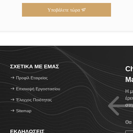
Υποβάλετε τώρα
ΣΧΕΤΙΚΆ ΜΕ ΕΜΆΣ
C
Προφίλ Εταιρείας
Ma
Επισκεψή Εργοστασίου
Η μ
έρε
Έλεγχος Ποιότητας
στη
Sitemap
από
Θα 
ΕΚΔΗΛΏΣΕΙΣ