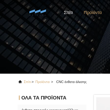
Σπίτι
Προϊόντα
Σπίτι
>
Προϊόντα
>
CNC ένθετα άλεσης
ΌΛΑ ΤΑ ΠΡΟΪΌΝΤΑ