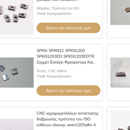
APMT1135PDER-H2
Μέγεθος: Πρότυπα του ISO
Υλικά: Κεραμομέταλλο
Βρείτε την καλύτερη τιμή
SPKN SPKN12 SPKN1203
SPKN1203ED SPKN1203EDTR
Σερμέτ Εισάγει Φρεαρίστρα Και
Γυρίζει Φρεαρίστρα
Τύπος: CNC ένθετο
Υλικά: Κεραμομέταλλο
Βρείτε την καλύτερη τιμή
CNC κεραμομετάλλων αντίστασης
διάβρωσης πρότυπα του ISO
ενθέτων άλεσης seen1203aftn-4