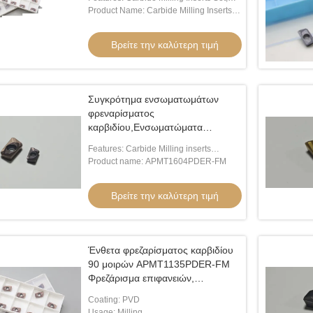
ής ένθετα καρβιδίου
High-Performance Milling Inserts For
Product Name: Carbide Milling Inserts
Stainless Steel, Hard Alloy Steel
For Stainless Steel Hard Alloy
APMT1135PDER-M2 APMT1604PDER-
Βρείτε την καλύτερη τιμή
ην καλύτερη τιμή
M2
Συγκρότημα ενσωματωμάτων
φρεναρίσματος
καρβιδίου,Ενσωματώματα
φρεναρίσματος υψηλών
Features: Carbide Milling inserts
επιδόσεων για σκληρό κράμα από
Set,High-Performance Milling inserts for
Product name: APMT1604PDER-FM
ανοξείδωτο χάλυβα
Stainless Steel,Hard Alloy Steel
APMT1604PDER-FM
Βρείτε την καλύτερη τιμή
Ένθετα φρεζαρίσματος καρβιδίου
90 μοιρών APMT1135PDER-FM
Φρεζάρισμα επιφανειών,
φρεζάρισμα αυλακώσεων, ένθετα
Coating: PVD
καρβιδίου Εργαλεία κοπής
Usage: Milling