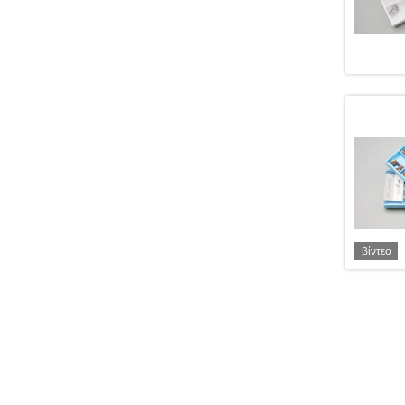
βίντεο