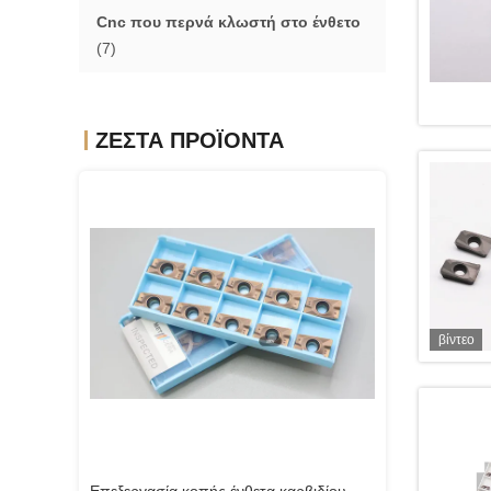
Cnc που περνά κλωστή στο ένθετο
(7)
ΖΕΣΤΆ ΠΡΟΪΌΝΤΑ
βίντεο