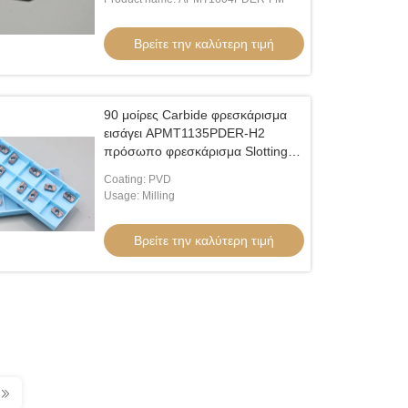
Steel,Alloy Steel
Βρείτε την καλύτερη τιμή
90 μοίρες Carbide φρεσκάρισμα
εισάγει APMT1135PDER-H2
πρόσωπο φρεσκάρισμα Slotting
φρεσκάρισμα Carbide εισάγει
Coating: PVD
εργαλεία κοπής για indexable
Usage: Milling
Βρείτε την καλύτερη τιμή