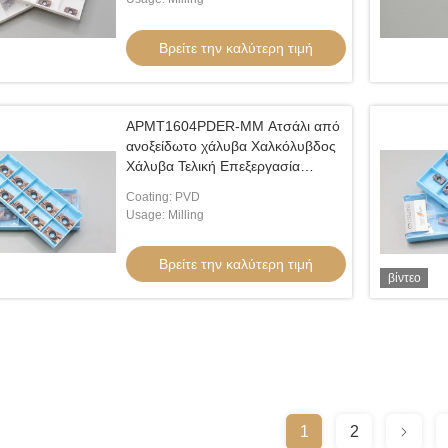
APMT1135
Βρείτε την καλύτερη τιμή
APMT1604PDER-MM Ατσάλι από
ανοξείδωτο χάλυβα Χαλκόλυβδος
Χάλυβα Τελική Επεξεργασία
Κόψιμο Καρβιδίου Εισαγωγή
Coating: PVD
Σκόρπιση Σκόρπιση Εισαρτήματα
Usage: Milling
Βρείτε την καλύτερη τιμή
βίντεο
1
2