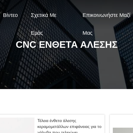
Βίντεο
Σχετικά Με
Επικοινωνήστε Μαζί
Εμάς
Μας
CNC ΈΝΘΕΤΑ ΆΛΕΣΗΣ
Τέλεια ένθετα άλεσης
κεραμομετάλλων επιφάνειας για το
χάλυβα που τελειώνει