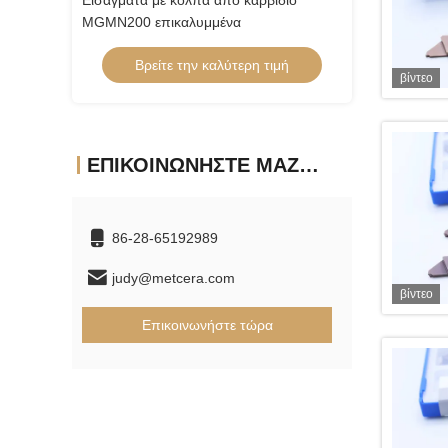
ρβίδιο
Εμφυτοποιημένο με χάλκινο επικάλυμμα
Εισάγματα με κό
CTP12FRN-TH CNC Carbide Insert
MGMN200 επικα
 τιμή
Βρείτε την καλύτερη τιμή
Βρείτε τ
βίντεο
ΕΠΙΚΟΙΝΩΝΉΣΤΕ ΜΑΖΊ ΜΑΣ
86-28-65192989
judy@metcera.com
βίντεο
Επικοινωνήστε τώρα