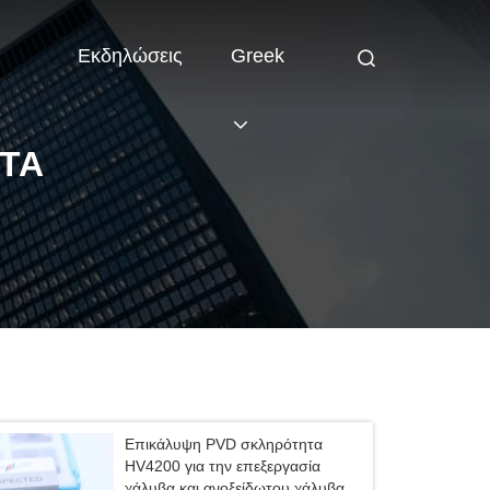
Εκδηλώσεις
Greek
ΕΤΑ
Επικάλυψη PVD σκληρότητα
HV4200 για την επεξεργασία
χάλυβα και ανοξείδωτου χάλυβα