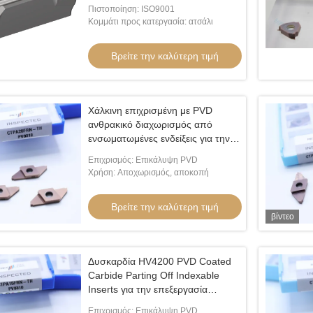
επεξεργασία χάλυβα
Πιστοποίηση: ISO9001
Κομμάτι προς κατεργασία: ατσάλι
Βρείτε την καλύτερη τιμή
Χάλκινη επιχρισμένη με PVD
ανθρακικό διαχωρισμός από
ενσωματωμένες ενδείξεις για την
επεξεργασία χάλυβα και
Επιχρισμός: Επικάλυψη PVD
ανοξείδωτου χάλυβα HV4200
Χρήση: Αποχωρισμός, αποκοπή
CTPA20FRN-TH
Βρείτε την καλύτερη τιμή
βίντεο
Δυσκαρδία HV4200 PVD Coated
Carbide Parting Off Indexable
Inserts για την επεξεργασία
χάλυβα και ανοξείδωτου χάλυβα
Επιχρισμός: Επικάλυψη PVD