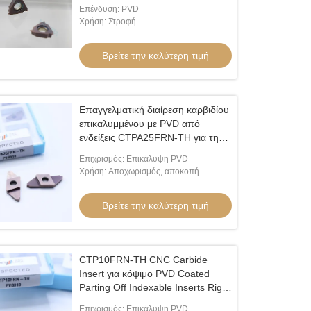
ανοξείδωτο χάλυβα
Επένδυση: PVD
TGF32R040HC-010
Χρήση: Στροφή
Βρείτε την καλύτερη τιμή
Επαγγελματική διαίρεση καρβιδίου
επικαλυμμένου με PVD από
ενδείξεις CTPA25FRN-TH για την
επεξεργασία χάλυβα και
Επιχρισμός: Επικάλυψη PVD
ανοξείδωτου χάλυβα
Χρήση: Αποχωρισμός, αποκοπή
Βρείτε την καλύτερη τιμή
CTP10FRN-TH CNC Carbide
Insert για κόψιμο PVD Coated
Parting Off Indexable Inserts Right
Cutting HV4200 Σκληρότητα CTP
Επιχρισμός: Επικάλυψη PVD