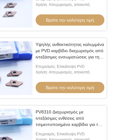
Χρήση: Αποχωρισμός, αποκοπή
Βρείτε την καλύτερη τιμή
Υψηλής ανθεκτικότητας καλυμμένα
με PVD καρβίδιο διαχωρισμός από
ιντεξάσιμες ενσωματώσεις για την
επεξεργασία χάλυβα και
Επιχρισμός: Επικάλυψη PVD
ανοξείδωτου χάλυβα CTPA20FR-
Χρήση: Αποχωρισμός, αποκοπή
TH
Βρείτε την καλύτερη τιμή
PV8310 Διαχωρισμός με
ιντεξάσιμες ενθέσεις από
τσιμεντοποιημένο καρβίδιο για την
επεξεργασία ακριβούς χάλυβα και
Επιχρισμός: Επικάλυψη PVD
ανοξείδωτου χάλυβα CTPA070FR-
Χρήση: Αποχωρισμός, αποκοπή