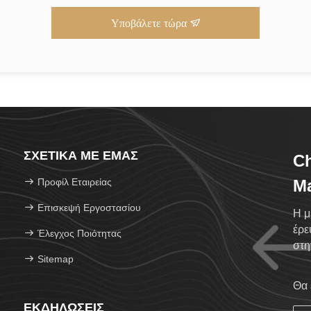
Υποβάλετε τώρα
ΣΧΕΤΙΚΆ ΜΕ ΕΜΆΣ
C
Προφίλ Εταιρείας
Ma
Επισκεψή Εργοστασίου
Η μ
έρε
Έλεγχος Ποιότητας
στη
Sitemap
από
Θα 
ΕΚΔΗΛΏΣΕΙΣ