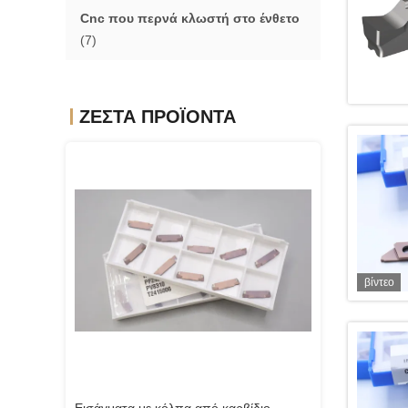
Cnc που περνά κλωστή στο ένθετο
(7)
ΖΕΣΤΆ ΠΡΟΪΌΝΤΑ
βίντεο