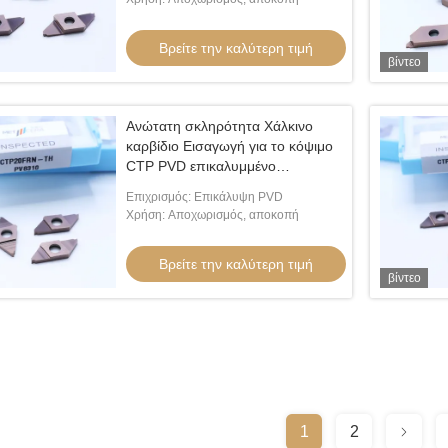
CTPA15FR-TH
Βρείτε την καλύτερη τιμή
βίντεο
Ανώτατη σκληρότητα Χάλκινο
καρβίδιο Εισαγωγή για το κόψιμο
CTP PVD επικαλυμμένο
Διαχωρισμός από Δείκτες
Επιχρισμός: Επικάλυψη PVD
Εισαγωγές Δικαίωμα Κόψιμο
Χρήση: Αποχωρισμός, αποκοπή
CTP20FRN-TH
Βρείτε την καλύτερη τιμή
βίντεο
1
2