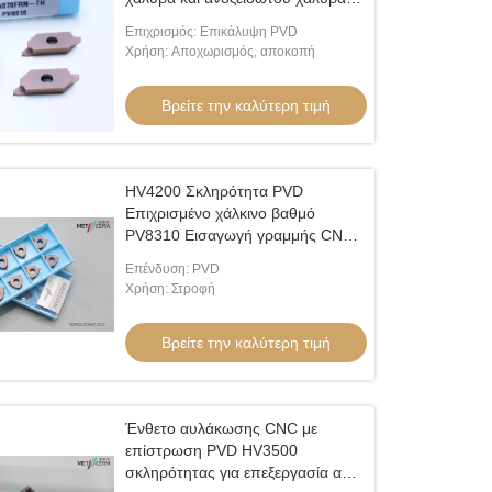
CTPA070FRN-TH Δείκτες
Επιχρισμός: Επικάλυψη PVD
εισαγωγής
Χρήση: Αποχωρισμός, αποκοπή
Βρείτε την καλύτερη τιμή
HV4200 Σκληρότητα PVD
Επιχρισμένο χάλκινο βαθμό
PV8310 Εισαγωγή γραμμής CNC
TGF32L075HC-010 Εισαγωγή
Επένδυση: PVD
γραμμής καρβιδίου
Χρήση: Στροφή
Βρείτε την καλύτερη τιμή
Ένθετο αυλάκωσης CNC με
επίστρωση PVD HV3500
σκληρότητας για επεξεργασία από