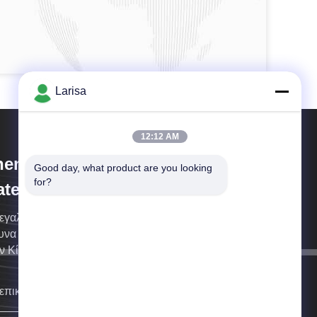
Larisa
12:12 AM
hengdu Metcera Advanced
Good day, what product are you looking 
for?
terials Co.,ltd
εγαλύτεροι και επαγγελματικότεροι ανάπτυξη, η
υνα και ο κατασκευαστής υλικών κεραμομετάλλων
ν Κίνα, εστίαση στο κεραμομέταλλο για περισσότερο
 25 έτη
επικοινωνήσουμε μαζί σας το συντομότερο δυνατόν.