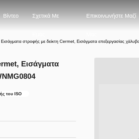
Βίντεο
Σχετικά Με
Επικοινωνήστε Μαζί
Εμάς
Μας
Εισάγματα στροφής με δείκτη Cermet, Εισάγματα επεξεργασίας χάλ
ermet, Εισάγματα
 WNMG0804
ής του ISO