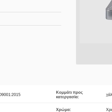
Κομμάτι προς
O9001:2015
χά
κατεργασία:
Χρώμα:
Χρ