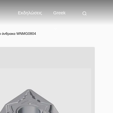
Εκδηλώσεις
Greek
υβα άνθρακα WNMG0804