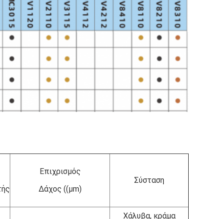
Επιχρισμός
Σύσταση
τής
Δάχος ((μm)
Χάλυβα, κράμα