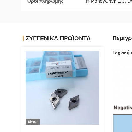
Όροι πληρωμής
Η MoneyGram L/C, D/A
Περιγρ
ΣΥΓΓΕΝΙΚΆ ΠΡΟΪΌΝΤΑ
Τεχνική
βίντεο