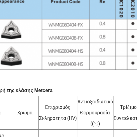
φή της κλάσης Metcera
Αντιοξειδωτικό
Επιχρισμός
Τρίξιμο
α
Χρώμα
Θερμοκρασία.
Σκληρότητα (HV)
Συντελεσ
((°C)
20