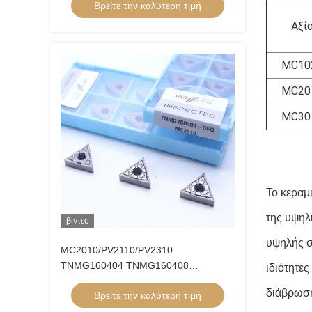
Βρείτε την καλύτερη τιμή
Εισαρτήματα στροφής Cermet
Αξί
MC10
MC20
MC30
Το κεραμι
της υψηλ
βίντεο
υψηλής σ
MC2010/PV2110/PV2310
TNMG160404 TNMG160408
ιδιότητε
Εισαρτήματα στροφής CNC
διάβρωσ
Βρείτε την καλύτερη τιμή
Εισαρτήματα στροφής Cermet για
μηχανή CNC στο 5FG Chip Breaker