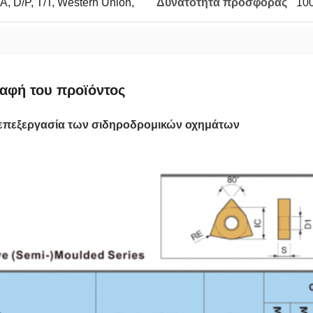
, D/P, T/T, Western Union,
Δυνατότητα προσφοράς
100
αφή του προϊόντος
 επεξεργασία των σιδηροδρομικών οχημάτων