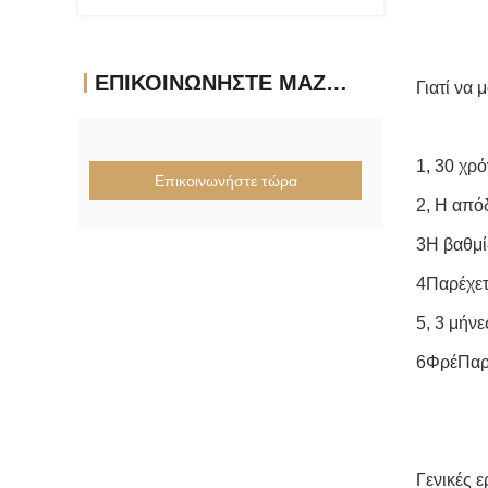
ΕΠΙΚΟΙΝΩΝΉΣΤΕ ΜΑΖΊ ΜΑΣ
Γιατί να 
1, 30 χρ
Επικοινωνήστε τώρα
2, Η από
3Η βαθμί
4Παρέχε
5, 3 μήν
6Φρέ
Παρ
Γενικές 