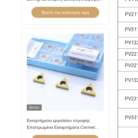
για το Κόψιμο Χάλυβα Καρβονίου,
Βρείτε την καλύτερη τιμή
Χαμηλού Λύξης Χάλυβα, Χαμηλή
PV21
Τροφή, Θετική Εισαγωγή,
CCGT09T304R-1U
PV31
PV12
PV22
PV32
PV13
PV23
βίντεο
PV33
Εισαρτήματα εργαλείου στροφής
Επιστρωμένα Εισαρτήματα Cermet
TCMT11-5FG TCMT16-5FG