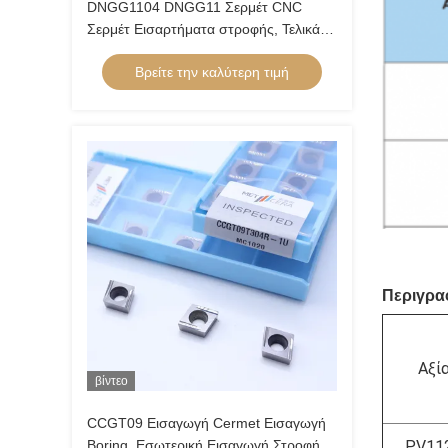
DNGG1104 DNGG11 Σερμέτ CNC
Σερμέτ Εισαρτήματα στροφής, Τελικά
Εισαρτήματα με C Τελικό σπάσιμο τσιπ
Βρείτε την καλύτερη τιμή
Περιγρα
Αξί
βίντεο
CCGT09 Εισαγωγή Cermet Εισαγωγή
Boring, Εσωτερική Εισαγωγή Στροφής
PV11