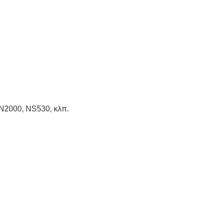
N2000, NS530, κλπ.