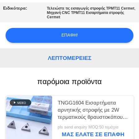
SITEMAP
Ειδικότερα:
,
Τελειώστε τις εισαγωγές στροφής TPMT11 Cermet
Μηχανή CNC TPMT11 Εισαρτήματα στροφής
Cermet
ΠΟΛΙΤΙΚΉ
ΑΠΟΡΡΉΤΟΥ
ΕΠΑΦΉ!
ΛΕΠΤΟΜΈΡΕΙΕΣ
παρόμοια προϊόντα
TNGG1604 Εισαρτήματα
αρνητικής στροφής με 2W
τερματικούς θραυστοκόπους
και βαθμό MC1020/PV1120
pls send enquiry MOQ:50 τεμάχια
ΜΑΣ ΕΛΆΤΕ ΣΕ ΕΠΑΦΉ