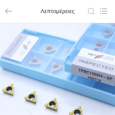
Chengdu
Metcera
Advanced
Materials
Λεπτομέρειες
Co.,ltd.
All
Rights
Reserved.
ΣΠΊΤΙ
ΠΡΟΪΌΝΤΑ
ΒΊΝΤΕΟ
ΣΧΕΤΙΚΆ
ΜΕ
ΕΜΆΣ
ΕΠΙΣΚΕΨΉ