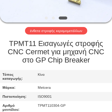
ΕΡΓΟΣΤΑΣΊΟΥ
ΚΑΤΑΛΌΓΟΙ
ένθετα στροφής κεραμομετάλλων
ΕΠΙΚΟΙΝΩΝΉΣΤΕ
ΜΑΖΊ
TPMT11 Εισαγωγές στροφής
ΜΑΣ
CNC Cermet για μηχανή CNC
στο GP Chip Breaker
ΕΙΔΉΣΕΙΣ
Τόπος
Κίνα
καταγωγής:
ΖΗΤΉΣΤΕ
Μάρκα:
Metcera
ΜΙΑ
ΠΡΟΣΦΟΡΆ
Πιστοποίηση:
ISO9001
Αριθμό
TPMT110304-GP
μοντέλου: