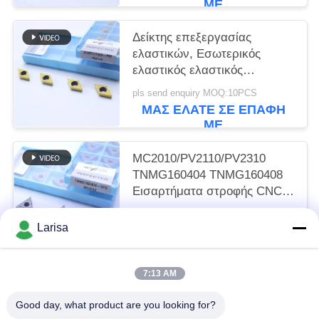
ΜΕ
Δείκτης επεξεργασίας
ελαστικών, Εσωτερικός
ελαστικός ελαστικός
ελαστικός ελαστικός
pls send enquiry MOQ:10PCS
ελαστικός ελαστικός
ΜΑΣ ΕΛΆΤΕ ΣΕ ΕΠΑΦΉ
DCMT11T302, Χρυσό χρώμα
ΜΕ
MC2010/PV2110/PV2310
TNMG160404 TNMG160408
Εισαρτήματα στροφής CNC
Εισαρτήματα στροφής
pls send enquiry MOQ:50 τεμάχια
Cermet για μηχανή CNC στο
Larisa
ΜΑΣ ΕΛΆΤΕ ΣΕ ΕΠΑΦΉ
5FG Chip Breaker
ΜΕ
7:13 AM
Λαϊκή κατηγορία
Όλα
Good day, what product are you looking for?