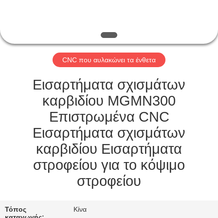
ΕΡΓΟΣΤΑΣΊΟΥ
ΚΑΤΑΛΌΓΟΙ
CNC που αυλακώνει τα ένθετα
ΕΠΙΚΟΙΝΩΝΉΣΤΕ
ΜΑΖΊ
Εισαρτήματα σχισμάτων
ΜΑΣ
καρβιδίου MGMN300
Επιστρωμένα CNC
ΕΙΔΉΣΕΙΣ
Εισαρτήματα σχισμάτων
καρβιδίου Εισαρτήματα
ΖΗΤΉΣΤΕ
στροφείου για το κόψιμο
ΜΙΑ
στροφείου
ΠΡΟΣΦΟΡΆ
Τόπος
Κίνα
καταγωγής: