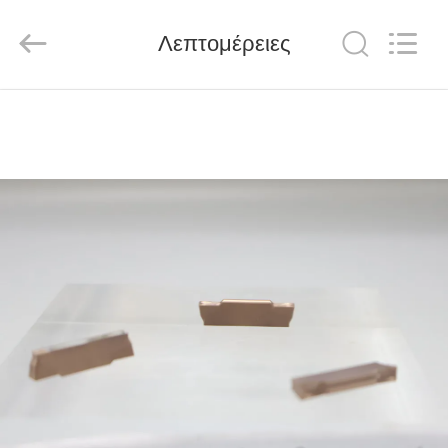
Chengdu
Metcera
Advanced
Materials
Λεπτομέρειες
Co.,ltd.
All
Rights
Reserved.
ΣΠΊΤΙ
ΠΡΟΪΌΝΤΑ
ΒΊΝΤΕΟ
ΣΧΕΤΙΚΆ
ΜΕ
ΕΜΆΣ
ΕΠΙΣΚΕΨΉ