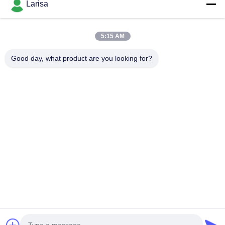
διάρκεια ζωής MGGN 300
Larisa
ΜΑΣ ΕΛΆΤΕ ΣΕ ΕΠΑΦΉ
ΜΕ
5:15 AM
Λαϊκή κατηγορία
Όλα
Good day, what product are you looking for?
Ένθετα Στροφής Κεραμομετάλλων
Ένθετα Στροφής Καρβιδίου
CNC Ένθετα Άλεσης
CNC Που Αυλακώνει Τα Ένθετα
Ένθετα Ρουλεμάν Κεραμομετάλλων
Ένθετα Τρυπανιών Του U
Στερεά Τέμνοντα Εργαλεία
Τροχοί Άλεσης Διαμαντιών
Εγγραφείτε