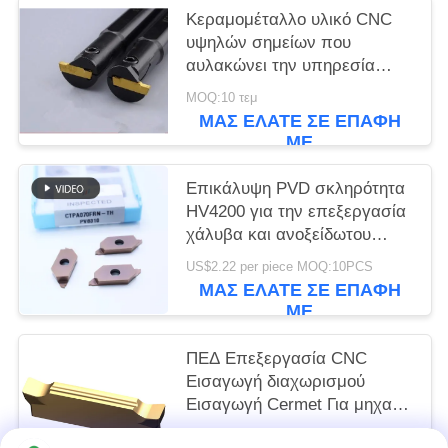
Κεραμομέταλλο υλικό CNC
υψηλών σημείων που
αυλακώνει την υπηρεσία
ODM βαθμού ενθέτων P10
MOQ:10 τεμ
P20 ISO
ΜΑΣ ΕΛΆΤΕ ΣΕ ΕΠΑΦΉ
ΜΕ
Επικάλυψη PVD σκληρότητα
HV4200 για την επεξεργασία
χάλυβα και ανοξείδωτου
χάλυβα CTPA070FRN-TH
US$2.22 per piece MOQ:10PCS
Δείκτες εισαγωγής
ΜΑΣ ΕΛΆΤΕ ΣΕ ΕΠΑΦΉ
ΜΕ
ΠΕΔ Επεξεργασία CNC
Εισαγωγή διαχωρισμού
Εισαγωγή Cermet Για μηχανή
γρανάζι CNC Μακρόχρονη
US$1.50 per piece MOQ:10 τεμ