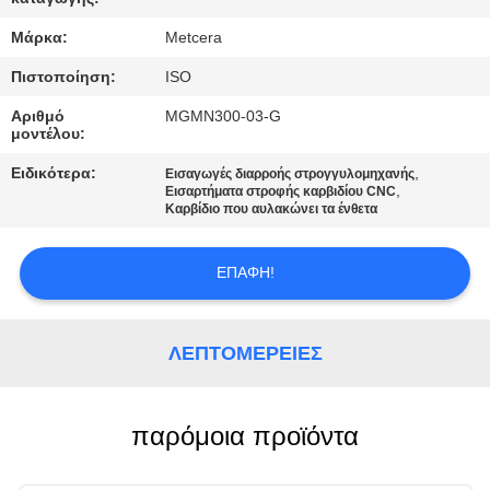
SITEMAP
Μάρκα:
Metcera
ΠΟΛΙΤΙΚΉ
Πιστοποίηση:
ISO
ΑΠΟΡΡΉΤΟΥ
Αριθμό
MGMN300-03-G
μοντέλου:
Ειδικότερα:
,
Εισαγωγές διαρροής στρογγυλομηχανής
,
Εισαρτήματα στροφής καρβιδίου CNC
Καρβίδιο που αυλακώνει τα ένθετα
ΕΠΑΦΉ!
ΛΕΠΤΟΜΈΡΕΙΕΣ
παρόμοια προϊόντα