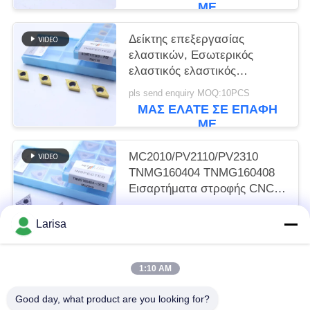
ΜΕ
Δείκτης επεξεργασίας
ελαστικών, Εσωτερικός
ελαστικός ελαστικός
ελαστικός ελαστικός
pls send enquiry MOQ:10PCS
ελαστικός ελαστικός
ΜΑΣ ΕΛΆΤΕ ΣΕ ΕΠΑΦΉ
DCMT11T302, Χρυσό χρώμα
ΜΕ
MC2010/PV2110/PV2310
TNMG160404 TNMG160408
Εισαρτήματα στροφής CNC
Εισαρτήματα στροφής
pls send enquiry MOQ:50 τεμάχια
Cermet για μηχανή CNC στο
Larisa
ΜΑΣ ΕΛΆΤΕ ΣΕ ΕΠΑΦΉ
5FG Chip Breaker
ΜΕ
1:10 AM
Λαϊκή κατηγορία
Όλα
Good day, what product are you looking for?