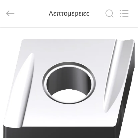
Chengdu
Metcera
Advanced
Materials
Λεπτομέρειες
Co.,ltd.
All
Rights
Reserved.
ΣΠΊΤΙ
ΠΡΟΪΌΝΤΑ
ΒΊΝΤΕΟ
ΣΧΕΤΙΚΆ
ΜΕ
ΕΜΆΣ
ΕΠΙΣΚΕΨΉ