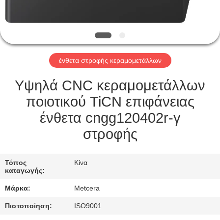
ΕΡΓΟΣΤΑΣΊΟΥ
ΚΑΤΑΛΌΓΟΙ
ένθετα στροφής κεραμομετάλλων
ΕΠΙΚΟΙΝΩΝΉΣΤΕ
ΜΑΖΊ
Υψηλά CNC κεραμομετάλλων
ΜΑΣ
ποιοτικού TiCN επιφάνειας
ένθετα cngg120402r-γ
ΕΙΔΉΣΕΙΣ
στροφής
ΖΗΤΉΣΤΕ
Τόπος
Κίνα
καταγωγής:
ΜΙΑ
Μάρκα:
Metcera
ΠΡΟΣΦΟΡΆ
Πιστοποίηση:
ISO9001