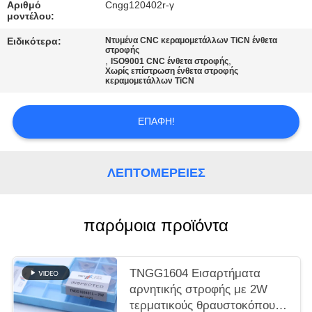
SITEMAP
Αριθμό
Cngg120402r-γ
μοντέλου:
Ειδικότερα:
Ντυμένα CNC κεραμομετάλλων TiCN ένθετα
ΠΟΛΙΤΙΚΉ
στροφής
,
,
ISO9001 CNC ένθετα στροφής
ΑΠΟΡΡΉΤΟΥ
Χωρίς επίστρωση ένθετα στροφής
κεραμομετάλλων TiCN
ΕΠΑΦΉ!
ΛΕΠΤΟΜΈΡΕΙΕΣ
παρόμοια προϊόντα
TNGG1604 Εισαρτήματα
αρνητικής στροφής με 2W
τερματικούς θραυστοκόπους