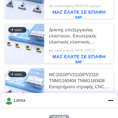
και βαθμό MC1020/PV1120
pls send enquiry MOQ:50 τεμάχια
ΜΑΣ ΕΛΆΤΕ ΣΕ ΕΠΑΦΉ
ΜΕ
Δείκτης επεξεργασίας
ελαστικών, Εσωτερικός
ελαστικός ελαστικός
ελαστικός ελαστικός
pls send enquiry MOQ:10PCS
ελαστικός ελαστικός
ΜΑΣ ΕΛΆΤΕ ΣΕ ΕΠΑΦΉ
DCMT11T302, Χρυσό χρώμα
ΜΕ
MC2010/PV2110/PV2310
TNMG160404 TNMG160408
Εισαρτήματα στροφής CNC
Εισαρτήματα στροφής
pls send enquiry MOQ:50 τεμάχια
Cermet για μηχανή CNC στο
Larisa
ΜΑΣ ΕΛΆΤΕ ΣΕ ΕΠΑΦΉ
5FG Chip Breaker
ΜΕ
12:24 PM