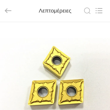
Chengdu
Metcera
Advanced
Materials
Λεπτομέρειες
Co.,ltd.
All
Rights
Reserved.
ΣΠΊΤΙ
ΠΡΟΪΌΝΤΑ
ΒΊΝΤΕΟ
ΣΧΕΤΙΚΆ
ΜΕ
ΕΜΆΣ
ΕΠΙΣΚΕΨΉ