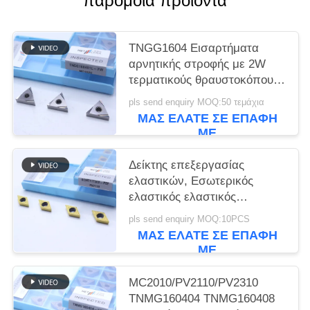
παρόμοια προϊόντα
TNGG1604 Εισαρτήματα
αρνητικής στροφής με 2W
τερματικούς θραυστοκόπους
και βαθμό MC1020/PV1120
pls send enquiry MOQ:50 τεμάχια
ΜΑΣ ΕΛΆΤΕ ΣΕ ΕΠΑΦΉ
ΜΕ
Δείκτης επεξεργασίας
ελαστικών, Εσωτερικός
ελαστικός ελαστικός
ελαστικός ελαστικός
pls send enquiry MOQ:10PCS
ελαστικός ελαστικός
ΜΑΣ ΕΛΆΤΕ ΣΕ ΕΠΑΦΉ
DCMT11T302, Χρυσό χρώμα
ΜΕ
MC2010/PV2110/PV2310
TNMG160404 TNMG160408