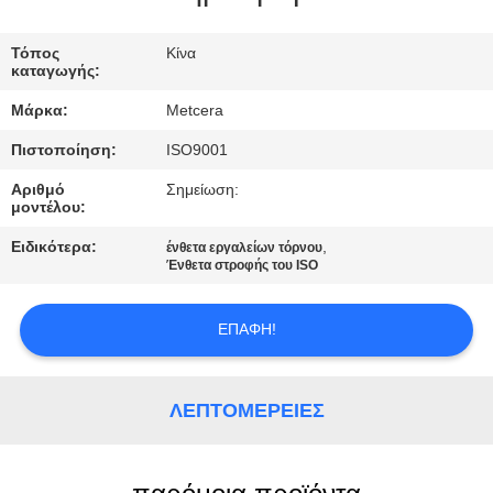
SITEMAP
Τόπος
Κίνα
ΠΟΛΙΤΙΚΉ
καταγωγής:
ΑΠΟΡΡΉΤΟΥ
Μάρκα:
Metcera
Πιστοποίηση:
ISO9001
Αριθμό
Σημείωση:
μοντέλου:
Ειδικότερα:
,
ένθετα εργαλείων τόρνου
Ένθετα στροφής του ISO
ΕΠΑΦΉ!
ΛΕΠΤΟΜΈΡΕΙΕΣ