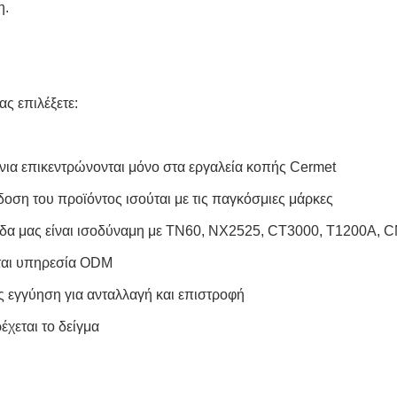
η.
μας επιλέξετε:
όνια επικεντρώνονται μόνο στα εργαλεία κοπής Cermet
δοση του προϊόντος ισούται με τις παγκόσμιες μάρκες
δα μας είναι ισοδύναμη με TN60, NX2525, CT3000, T1200A, C
ται υπηρεσία ODM
ες εγγύηση για ανταλλαγή και επιστροφή
έχεται το δείγμα