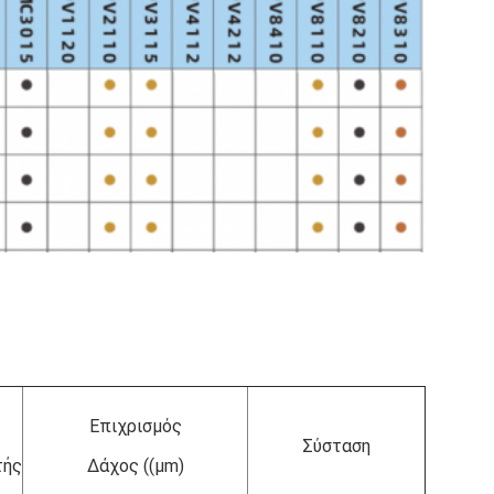
Επιχρισμός
Σύσταση
τής
Δάχος ((μm)