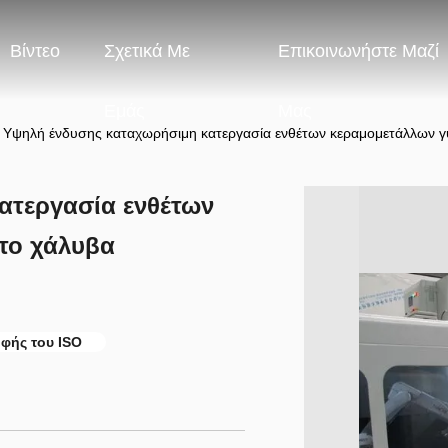
Βίντεο
Σχετικά Με
Επικοινωνήστε Μαζί
Εμάς
Μας
Υψηλή ένδυσης καταχωρήσιμη κατεργασία ενθέτων κεραμομετάλλων γ
ατεργασία ενθέτων
 το χάλυβα
φής του ISO