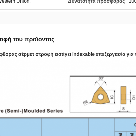
 Western Union,
Δυνατότητα προσφοράς
100
αφή του προϊόντος
φθοράς σέρμετ στροφή εισάγει indexable επεξεργασία γι