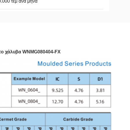
.000 τεμ ανά μήνα
α το χάλυβα WNMG080404-FX