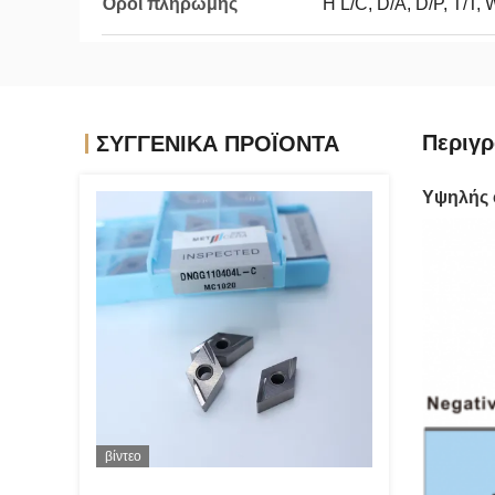
Όροι πληρωμής
Η L/C, D/A, D/P, T/T,
Περιγρ
ΣΥΓΓΕΝΙΚΆ ΠΡΟΪΌΝΤΑ
Υψηλής 
βίντεο