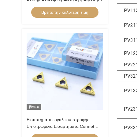
για το Κόψιμο Χάλυβα Καρβονίου,
PV11
Βρείτε την καλύτερη τιμή
Χαμηλού Λύξης Χάλυβα, Χαμηλή
Τροφή, Θετική Εισαγωγή,
PV21
CCGT09T304R-1U
PV31
PV12
PV22
PV32
PV13
βίντεο
PV23
Εισαρτήματα εργαλείου στροφής
Επιστρωμένα Εισαρτήματα Cermet
PV33
TCMT11-5FG TCMT16-5FG