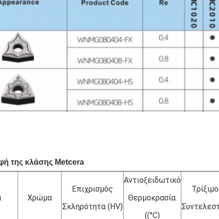
φή της κλάσης Metcera
Αντιοξειδωτικό
Επιχρισμός
Τρίξιμο
α
Χρώμα
Θερμοκρασία.
Σκληρότητα (HV)
Συντελεσ
((°C)