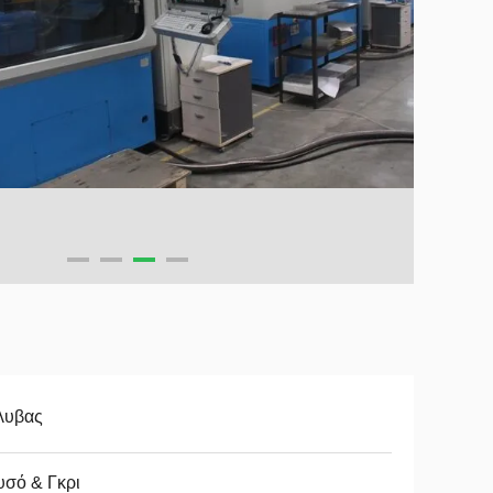
λυβας
υσό & Γκρι