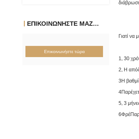
διάβρωσ
ΕΠΙΚΟΙΝΩΝΉΣΤΕ ΜΑΖΊ ΜΑΣ
Γιατί να 
Επικοινωνήστε τώρα
1, 30 χρ
2, Η από
3Η βαθμί
4Παρέχε
5, 3 μήν
6Φρέ
Παρ