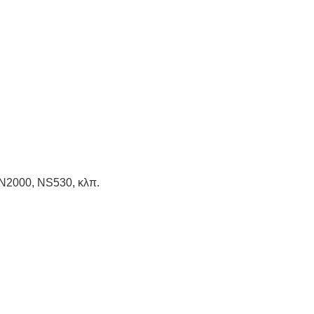
N2000, NS530, κλπ.