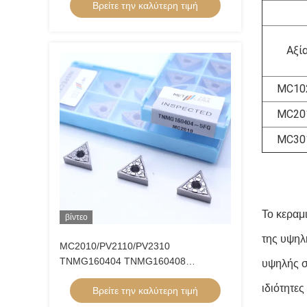
Βρείτε την καλύτερη τιμή
Εισαρτήματα στροφής Cermet
Αξί
MC10
MC20
MC30
Το κεραμι
βίντεο
της υψηλ
MC2010/PV2110/PV2310
TNMG160404 TNMG160408
υψηλής σ
Εισαρτήματα στροφής CNC
ιδιότητε
Βρείτε την καλύτερη τιμή
Εισαρτήματα στροφής Cermet για
μηχανή CNC στο 5FG Chip Breaker