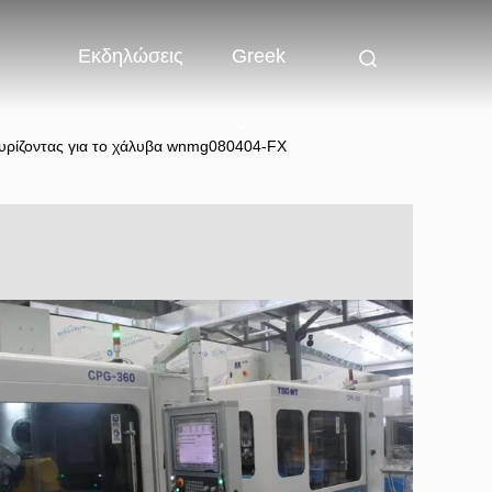
Εκδηλώσεις
Greek
υρίζοντας για το χάλυβα wnmg080404-FX