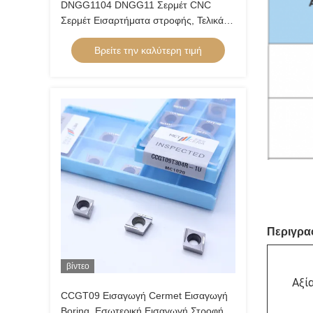
DNGG1104 DNGG11 Σερμέτ CNC
Σερμέτ Εισαρτήματα στροφής, Τελικά
Εισαρτήματα με C Τελικό σπάσιμο τσιπ
Βρείτε την καλύτερη τιμή
Περιγρα
βίντεο
Αξί
CCGT09 Εισαγωγή Cermet Εισαγωγή
Boring, Εσωτερική Εισαγωγή Στροφής