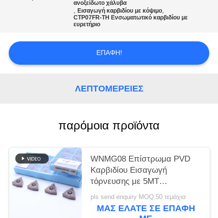
SITEMAP
ανοξείδωτο χάλυβα
,
,
Εισαγωγή καρβιδίου με κόψιμο
CTP07FR-TH Ενσωματωτικό καρβιδίου με
ευρετήριο
ΠΟΛΙΤΙΚΉ
ΑΠΟΡΡΉΤΟΥ
ΕΠΑΦΉ!
ΛΕΠΤΟΜΈΡΕΙΕΣ
παρόμοια προϊόντα
WNMG08 Επίστρωμα PVD
Καρβιδίου Εισαγωγή
τόρνευσης με 5MT
Chipbreaker για Χάλυβα και
pls send enquiry MOQ:50 τεμάχια
Κράμα Χάλυβα
ΜΑΣ ΕΛΆΤΕ ΣΕ ΕΠΑΦΉ