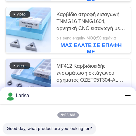
ΜΕ
Καρβίδιο στροφή εισαγωγή
TNMG16 TNMG1604,
αρνητική CNC εισαγωγή με
3MU ημιτελή chipbreaker
pls send enquiry MOQ:50 τεμάχια
ΜΑΣ ΕΛΆΤΕ ΣΕ ΕΠΑΦΉ
ΜΕ
MF412 Καρβιδιοειδής
ενσωμάτωση οκτάγωνου
σχήματος OZET05T304-AL
για την στροφή ατσάλιου
pls send enquiry MOQ:10PCS
αλουμινίου
Larisa
ΜΑΣ ΕΛΆΤΕ ΣΕ ΕΠΑΦΉ
ΜΕ
9:03 AM
Λαϊκή κατηγορία
Όλα
Good day, what product are you looking for?