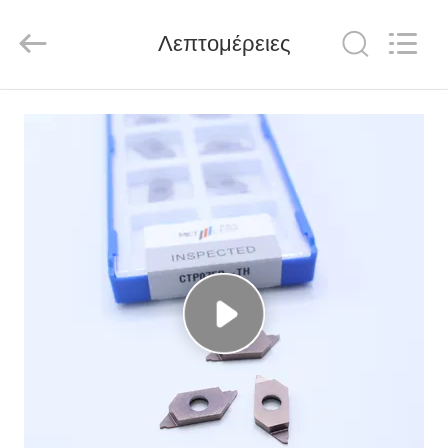
Chengdu
Metcera
Advanced
Materials
Λεπτομέρειες
Co.,ltd.
All
Rights
Reserved.
ΣΠΊΤΙ
ΠΡΟΪΌΝΤΑ
ΒΊΝΤΕΟ
ΣΧΕΤΙΚΆ
ΜΕ
ΕΜΆΣ
ΕΠΙΣΚΕΨΉ