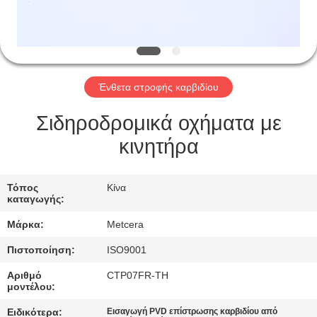
ΕΡΓΟΣΤΑΣΊΟΥ
ΚΑΤΑΛΌΓΟΙ
Ένθετα στροφής καρβιδίου
ΕΠΙΚΟΙΝΩΝΉΣΤΕ
ΜΑΖΊ
Σιδηροδρομικά οχήματα με
ΜΑΣ
κινητήρα
ΕΙΔΉΣΕΙΣ
Τόπος
Κίνα
καταγωγής:
Μάρκα:
Metcera
ΖΗΤΉΣΤΕ
ΜΙΑ
Πιστοποίηση:
ISO9001
ΠΡΟΣΦΟΡΆ
Αριθμό
CTP07FR-TH
μοντέλου:
Ειδικότερα:
Εισαγωγή PVD επίστρωσης καρβιδίου από