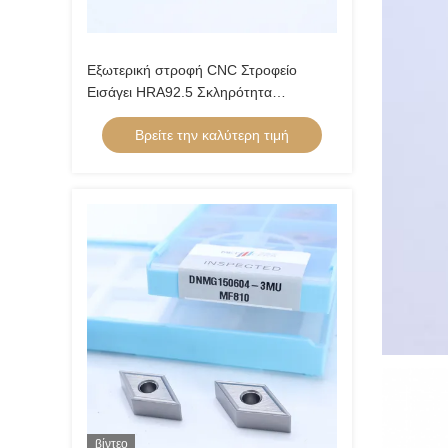
Εξωτερική στροφή CNC Στροφείο
Εισάγει HRA92.5 Σκληρότητα
CNMG120404-FQ PV8310
Βρείτε την καλύτερη τιμή
βίντεο