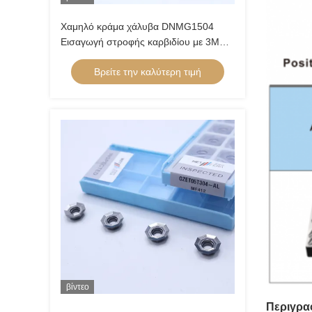
Χαμηλό κράμα χάλυβα DNMG1504
Εισαγωγή στροφής καρβιδίου με 3MU
ημιτελή σπάσιμο τσιπ και μη
Βρείτε την καλύτερη τιμή
επικαλυμμένη επικάλυψη
βίντεο
Περιγρα