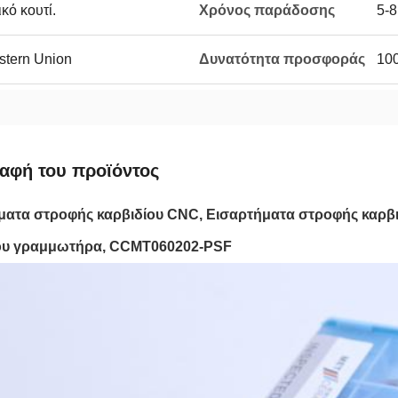
κό κουτί.
Χρόνος παράδοσης
5-8
estern Union
Δυνατότητα προσφοράς
100
αφή του προϊόντος
ματα στροφής καρβιδίου CNC, Εισαρτήματα στροφής καρβι
ου γραμμωτήρα, CCMT060202-PSF