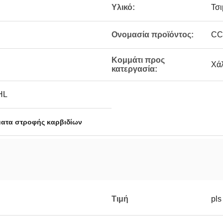
Υλικό:
Τσι
Ονομασία προϊόντος:
CC
Κομμάτι προς
Χάλ
κατεργασία:
HL
ατα στροφής καρβιδίων
Τιμή
pls