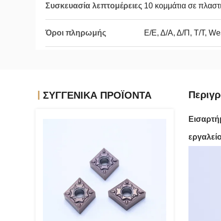
Συσκευασία λεπτομέρειες
10 κομμάτια σε πλαστι
Όροι πληρωμής
Ε/Ε, Δ/Α, Δ/Π, Τ/Τ, W
Περιγρ
ΣΥΓΓΕΝΙΚΆ ΠΡΟΪΌΝΤΑ
Εισαρτή
εργαλεί