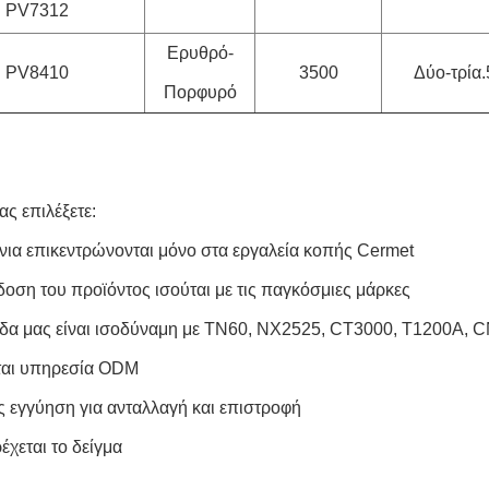
PV7312
Ερυθρό-
PV8410
3500
Δύο-τρία.
Πορφυρό
μας επιλέξετε:
όνια επικεντρώνονται μόνο στα εργαλεία κοπής Cermet
δοση του προϊόντος ισούται με τις παγκόσμιες μάρκες
δα μας είναι ισοδύναμη με TN60, NX2525, CT3000, T1200A, C
ται υπηρεσία ODM
ες εγγύηση για ανταλλαγή και επιστροφή
έχεται το δείγμα