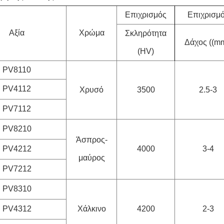
Επιχρισμός
Επιχρισμ
Αξία
Χρώμα
Σκληρότητα
Δάχος ((mm
(HV)
PV8110
PV4112
Χρυσό
3500
2.5-3
PV7112
PV8210
Άσπρος-
PV4212
4000
3-4
μαύρος
PV7212
PV8310
PV4312
Χάλκινο
4200
2-3