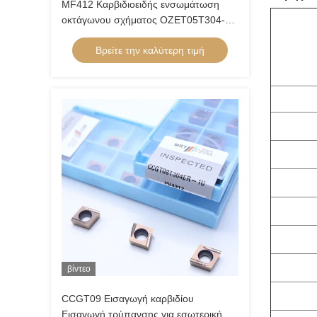
MF412 Καρβιδιοειδής ενσωμάτωση
οκτάγωνου σχήματος OZET05T304-AL
για την στροφή ατσάλιου αλουμινίου
Βρείτε την καλύτερη τιμή
βίντεο
CCGT09 Εισαγωγή καρβιδίου
Εισαγωγή τρύπανσης για εσωτερική