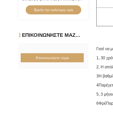
στροφή επικαλυμμένη με κράμα χάλυβα
Βρείτε την καλύτερη τιμή
Εισαγωγή χαμηλής τροφοδοσίας θετική
εισαγωγή CCGT09T304ER-1U
ΕΠΙΚΟΙΝΩΝΉΣΤΕ ΜΑΖΊ ΜΑΣ
Γιατί να 
Επικοινωνήστε τώρα
1, 30 χρ
2, Η από
3Η βαθμί
4Παρέχε
5, 3 μήν
6Φρέ
Παρ