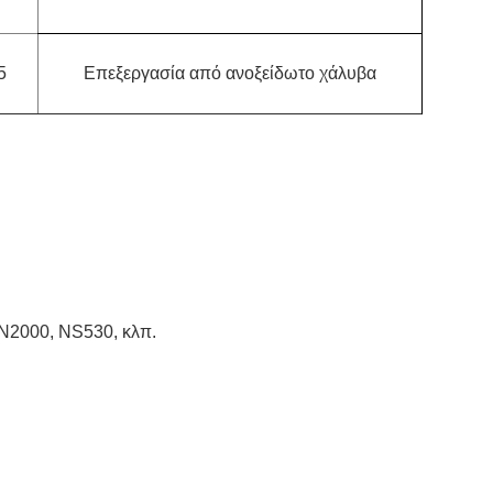
5
Επεξεργασία από ανοξείδωτο χάλυβα
N2000, NS530, κλπ.