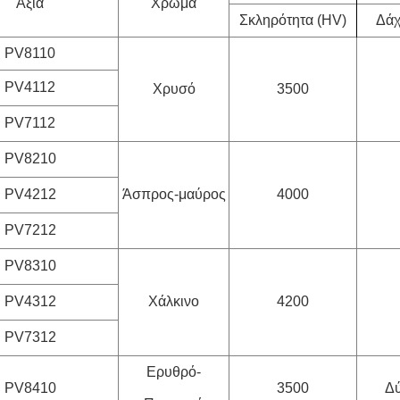
Αξία
Χρώμα
Σκληρότητα (HV)
Δάχ
PV8110
PV4112
Χρυσό
3500
PV7112
PV8210
PV4212
Άσπρος-μαύρος
4000
PV7212
PV8310
PV4312
Χάλκινο
4200
PV7312
Ερυθρό-
PV8410
3500
Δύ