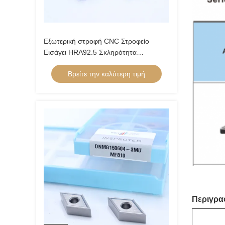
Εξωτερική στροφή CNC Στροφείο
Εισάγει HRA92.5 Σκληρότητα
CNMG120404-FQ PV8310
Βρείτε την καλύτερη τιμή
Περιγρα