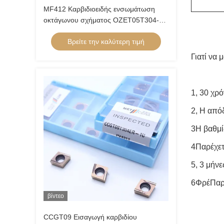
MF412 Καρβιδιοειδής ενσωμάτωση
οκτάγωνου σχήματος OZET05T304-AL
για την στροφή ατσάλιου αλουμινίου
Βρείτε την καλύτερη τιμή
Γιατί να 
1, 30 χρ
2, Η από
3Η βαθμί
4Παρέχε
5, 3 μήν
6Φρέ
Παρ
βίντεο
CCGT09 Εισαγωγή καρβιδίου