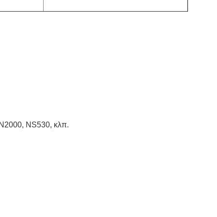
N2000, NS530, κλπ.