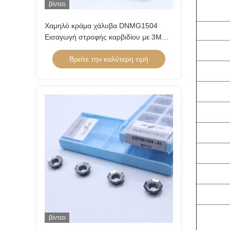
βίντεο
Χαμηλό κράμα χάλυβα DNMG1504
Εισαγωγή στροφής καρβιδίου με 3MU
ημιτελή σπάσιμο τσιπ και μη
Βρείτε την καλύτερη τιμή
επικαλυμμένη επικάλυψη
βίντεο