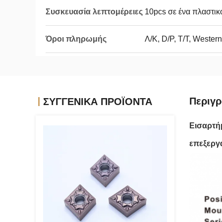
Συσκευασία λεπτομέρειες
10pcs σε ένα πλαστικ
Όροι πληρωμής
Λ/Κ, D/P, T/T, Wester
Περιγρ
ΣΥΓΓΕΝΙΚΆ ΠΡΟΪΌΝΤΑ
Εισαρτήμ
επεξεργ