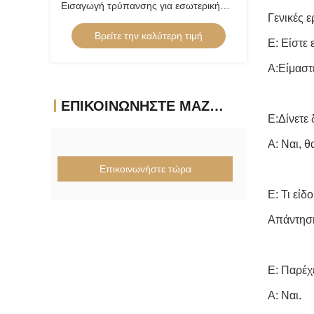
Εισαγωγή τρύπανσης για εσωτερική
Γενικές 
στροφή επικαλυμμένη με κράμα χάλυβα
Βρείτε την καλύτερη τιμή
Εισαγωγή χαμηλής τροφοδοσίας θετική
Ε: Είστε 
εισαγωγή CCGT09T304ER-1U
Α:Είμαστ
ΕΠΙΚΟΙΝΩΝΉΣΤΕ ΜΑΖΊ ΜΑΣ
Ε:Δίνετε 
Α: Ναι, 
Επικοινωνήστε τώρα
Ε: Τι εί
Απάντηση:
Ε: Παρέχ
Α: Ναι.