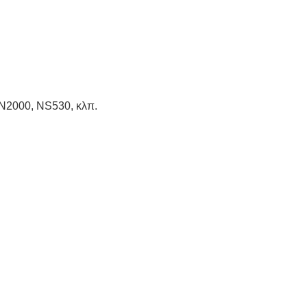
N2000, NS530, κλπ.