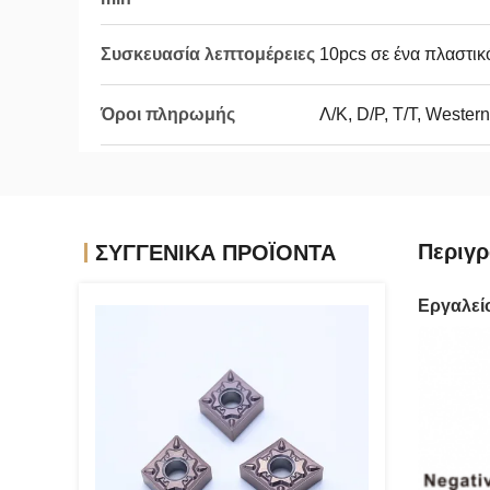
Συσκευασία λεπτομέρειες
10pcs σε ένα πλαστικ
Όροι πληρωμής
Λ/Κ, D/P, T/T, Wester
Περιγρ
ΣΥΓΓΕΝΙΚΆ ΠΡΟΪΌΝΤΑ
Εργαλεί