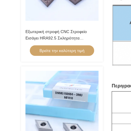
Εξωτερική στροφή CNC Στροφείο
Εισάγει HRA92.5 Σκληρότητα
CNMG120404-FQ PV8310
Βρείτε την καλύτερη τιμή
Περιγρα