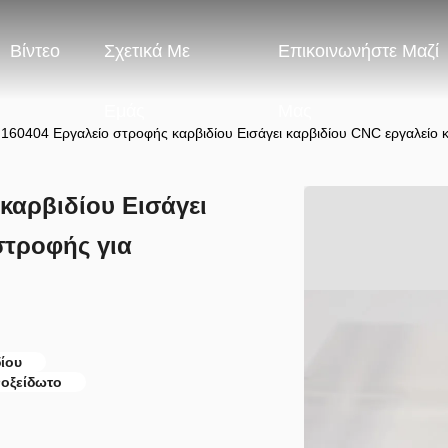
Βίντεο
Σχετικά Με
Επικοινωνήστε Μαζί
Εμάς
Μας
60404 Εργαλείο στροφής καρβιδίου Εισάγει καρβιδίου CNC εργαλείο
αρβιδίου Εισάγει
στροφής για
ίου
οξείδωτο