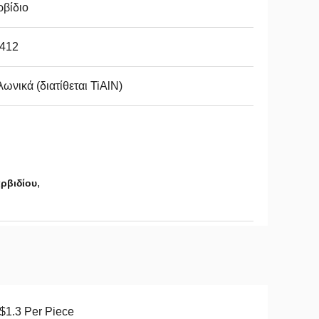
βίδιο
412
ωνικά (διατίθεται TiAlN)
,
ρβιδίου
1.3 Per Piece