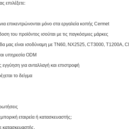
μας επιλέξετε:
όνια επικεντρώνονται μόνο στα εργαλεία κοπής Cermet
δοση του προϊόντος ισούται με τις παγκόσμιες μάρκες
δα μας είναι ισοδύναμη με TN60, NX2525, CT3000, T1200A, C
ται υπηρεσία ODM
ες εγγύηση για ανταλλαγή και επιστροφή
έχεται το δείγμα
ερωτήσεις
εμπορική εταιρεία ή κατασκευαστής;
ε κατασκευαστής.