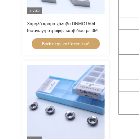
βίντεο
Χαμηλό κράμα χάλυβα DNMG1504
Εισαγωγή στροφής καρβιδίου με 3MU
ημιτελή σπάσιμο τσιπ και μη
Βρείτε την καλύτερη τιμή
επικαλυμμένη επικάλυψη