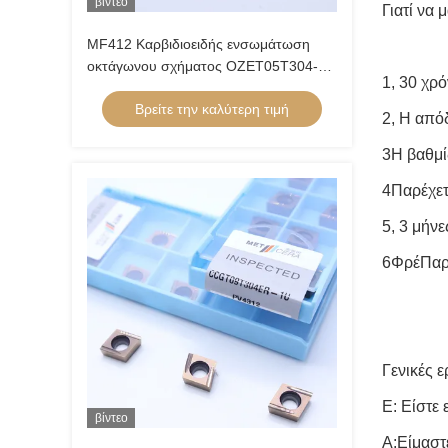
βίντεο
Γιατί να 
MF412 Καρβιδιοειδής ενσωμάτωση
οκτάγωνου σχήματος OZET05T304-AL
1, 30 χρ
για την στροφή ατσάλιου αλουμινίου
Βρείτε την καλύτερη τιμή
2, Η από
3Η βαθμί
4Παρέχε
5, 3 μήν
6Φρέ
Παρ
Γενικές 
Ε: Είστε 
βίντεο
Α:Είμαστ