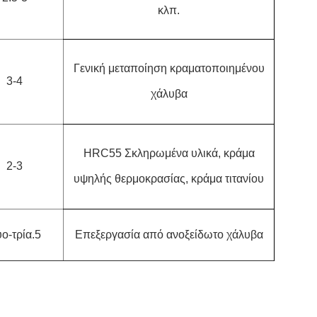
κλπ.
Γενική μεταποίηση κραματοποιημένου
3-4
χάλυβα
HRC55 Σκληρωμένα υλικά, κράμα
2-3
υψηλής θερμοκρασίας, κράμα τιτανίου
ο-τρία.5
Επεξεργασία από ανοξείδωτο χάλυβα