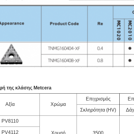
φή της κλάσης Metcera
Επιχρισμός
Επ
Αξία
Χρώμα
Σκληρότητα (HV)
Δάχ
PV8110
PV4112
Χρυσό
3500