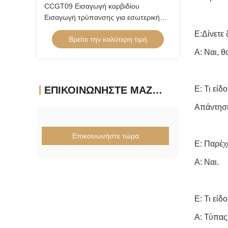
CCGT09 Εισαγωγή καρβιδίου
Εισαγωγή τρύπανσης για εσωτερική
στροφή επικαλυμμένη με κράμα χάλυβα
Ε:Δίνετε 
Βρείτε την καλύτερη τιμή
Εισαγωγή χαμηλής τροφοδοσίας θετική
εισαγωγή CCGT09T304ER-1U
Α: Ναι, 
ΕΠΙΚΟΙΝΩΝΉΣΤΕ ΜΑΖΊ ΜΑΣ
Ε: Τι εί
Απάντηση:
Επικοινωνήστε τώρα
Ε: Παρέχ
Α: Ναι.
Ε: Τι είδ
Α: Τύπας