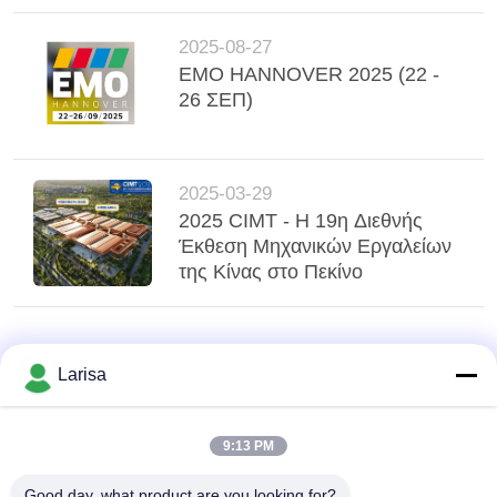
SITEMAP
2025-08-27
ΠΟΛΙΤΙΚΉ
EMO HANNOVER 2025 (22 -
26 ΣΕΠ)
ΑΠΟΡΡΉΤΟΥ
2025-03-29
2025 CIMT - Η 19η Διεθνής
Έκθεση Μηχανικών Εργαλείων
της Κίνας στο Πεκίνο
Larisa
9:13 PM
Good day, what product are you looking for?