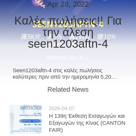
ΕΡΓΟΣΤΑΣΊΟΥ
Apr 28, 2022
Καλές πωλήσεις!! Για
ΚΑΤΑΛΌΓΟΙ
την άλεση
ΕΠΙΚΟΙΝΩΝΉΣΤΕ
seen1203aftn-4
ΜΑΖΊ
ΜΑΣ
Seen1203aftn-4 στις καλές πωλήσεις
καλύτερες πριν από την ημερομηνία 5,20…
ΕΙΔΉΣΕΙΣ
Related News
ΖΗΤΉΣΤΕ
ΜΙΑ
2026-04-07
Η 139η Έκθεση Εισαγωγών και
ΠΡΟΣΦΟΡΆ
Εξαγωγών της Κίνας (CANTON
FAIR)