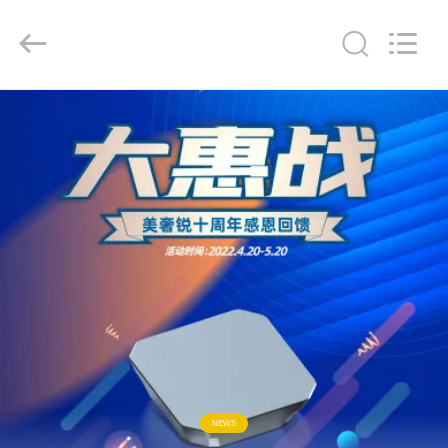
Chengdu
Metcera
Advanced
Materials
Co.,ltd.
All
Rights
Reserved.
ΣΠΊΤΙ
ΠΡΟΪΌΝΤΑ
ΒΊΝΤΕΟ
ΣΧΕΤΙΚΆ
ΜΕ
ΕΜΆΣ
ΕΠΙΣΚΕΨΉ
NEWS